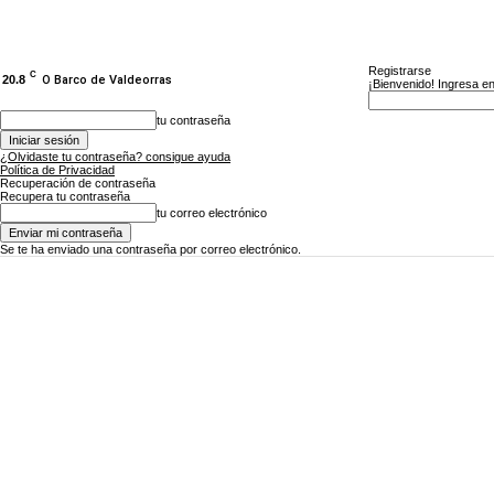
Registrarse
C
20.8
O Barco de Valdeorras
¡Bienvenido! Ingresa en
tu contraseña
¿Olvidaste tu contraseña? consigue ayuda
Política de Privacidad
Recuperación de contraseña
Recupera tu contraseña
tu correo electrónico
Se te ha enviado una contraseña por correo electrónico.