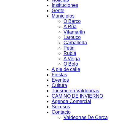
Instituciones
Valdeorrasdecerca
Gente
Municipios
O Barco
A Rúa
Vilamartín
Larouco
Carballeda
Petín
Rubiá
A Veiga
O Bolo
A pie de calle
Fiestas
Eventos
Cultura
Turismo en Valdeorras
CAMINO DE INVIERNO
Agenda Comercial
Sucesos
Contacto
Valdeorras De Cerca