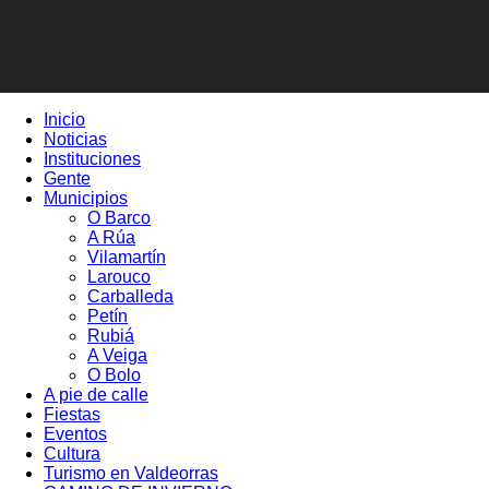
Inicio
Noticias
Instituciones
Gente
Municipios
O Barco
A Rúa
Vilamartín
Larouco
Carballeda
Petín
Rubiá
A Veiga
O Bolo
A pie de calle
Fiestas
Eventos
Cultura
Turismo en Valdeorras