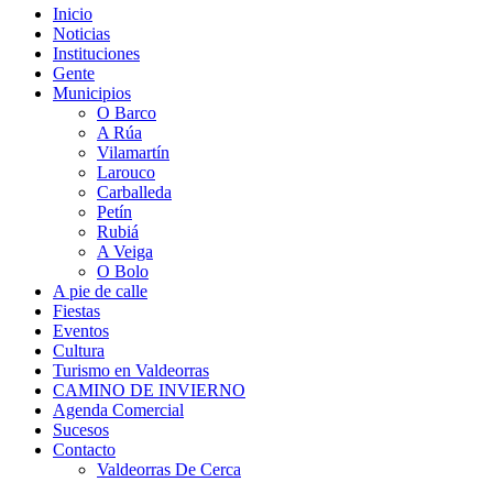
Inicio
Noticias
Instituciones
Gente
Municipios
O Barco
A Rúa
Vilamartín
Larouco
Carballeda
Petín
Rubiá
A Veiga
O Bolo
A pie de calle
Fiestas
Eventos
Cultura
Turismo en Valdeorras
CAMINO DE INVIERNO
Agenda Comercial
Sucesos
Contacto
Valdeorras De Cerca