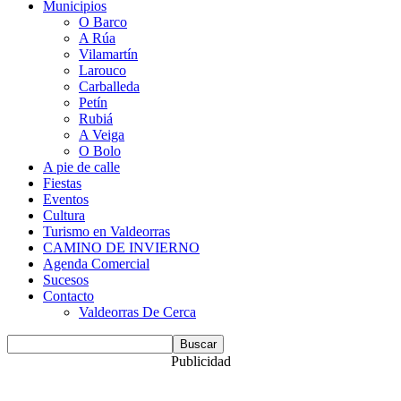
Municipios
O Barco
A Rúa
Vilamartín
Larouco
Carballeda
Petín
Rubiá
A Veiga
O Bolo
A pie de calle
Fiestas
Eventos
Cultura
Turismo en Valdeorras
CAMINO DE INVIERNO
Agenda Comercial
Sucesos
Contacto
Valdeorras De Cerca
Publicidad