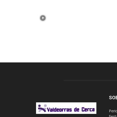
SO
Peri
fies