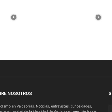
BRE NOSOTROS
S
odismo en Valdeorras. Noticias, entrevistas, curiosidades,
tas y actualidad de la identidad de Valdeorras, pero sin trazar