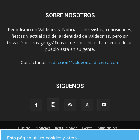
SOBRE NOSOTROS
Periodismo en Valdeorras. Noticias, entrevistas, curiosidades,
fiestas y actualidad de la identidad de Valdeorras, pero sin
trazar fronteras geográficas ni de contenido. La esencia de un
pueblo está en su gente.
Contáctanos:
redaccion@valdeorrasdecerca.com
SÍGUENOS
Inicio
Noticias
Instituciones
Gente
Municipios
A pie de calle
Fiestas
Eventos
Cultura
Esta página utiliza cookies y otras