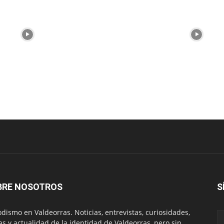
BRE NOSOTROS
S
odismo en Valdeorras. Noticias, entrevistas, curiosidades,
tas y actualidad de la identidad de Valdeorras, pero sin