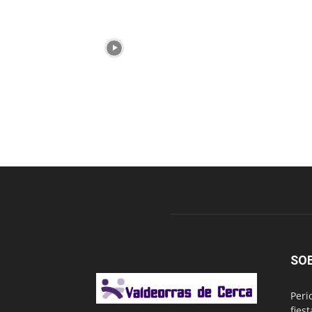
SO
Peri
fies