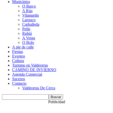
Municipios
O Barco
A Rúa
Vilamartín
Larouco
Carballeda
Petín
Rubiá
A Veiga
O Bolo
A pie de calle
Fiestas
Eventos
Cultura
Turismo en Valdeorras
CAMINO DE INVIERNO
Agenda Comercial
Sucesos
Contacto
Valdeorras De Cerca
Publicidad