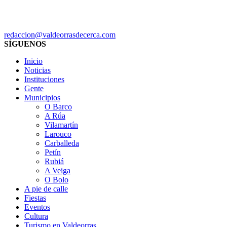
redaccion@valdeorrasdecerca.com
SÍGUENOS
Inicio
Noticias
Instituciones
Gente
Municipios
O Barco
A Rúa
Vilamartín
Larouco
Carballeda
Petín
Rubiá
A Veiga
O Bolo
A pie de calle
Fiestas
Eventos
Cultura
Turismo en Valdeorras