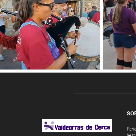
SO
Peri
fies