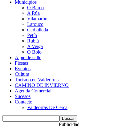
Municipios
O Barco
A Rúa
Vilamartín
Larouco
Carballeda
Petín
Rubiá
A Veiga
O Bolo
A pie de calle
Fiestas
Eventos
Cultura
Turismo en Valdeorras
CAMINO DE INVIERNO
Agenda Comercial
Sucesos
Contacto
Valdeorras De Cerca
Publicidad