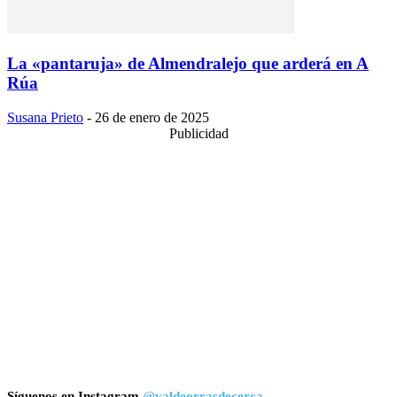
La «pantaruja» de Almendralejo que arderá en A
Rúa
Susana Prieto
-
26 de enero de 2025
Publicidad
Síguenos en Instagram
@valdeorrasdecerca