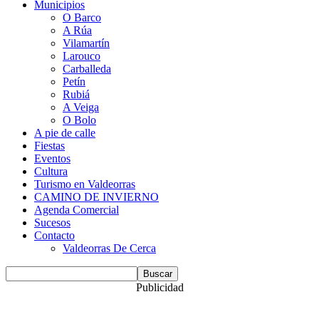
Municipios
O Barco
A Rúa
Vilamartín
Larouco
Carballeda
Petín
Rubiá
A Veiga
O Bolo
A pie de calle
Fiestas
Eventos
Cultura
Turismo en Valdeorras
CAMINO DE INVIERNO
Agenda Comercial
Sucesos
Contacto
Valdeorras De Cerca
Publicidad