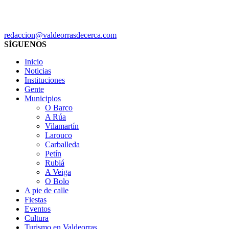
redaccion@valdeorrasdecerca.com
SÍGUENOS
Inicio
Noticias
Instituciones
Gente
Municipios
O Barco
A Rúa
Vilamartín
Larouco
Carballeda
Petín
Rubiá
A Veiga
O Bolo
A pie de calle
Fiestas
Eventos
Cultura
Turismo en Valdeorras