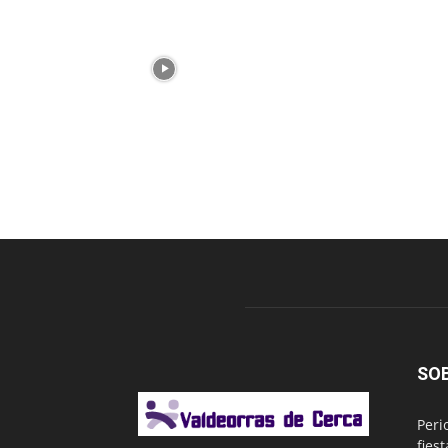
SO
Peri
fies