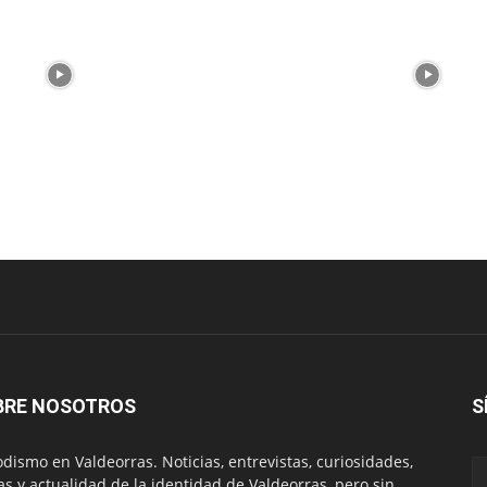
BRE NOSOTROS
S
odismo en Valdeorras. Noticias, entrevistas, curiosidades,
tas y actualidad de la identidad de Valdeorras, pero sin