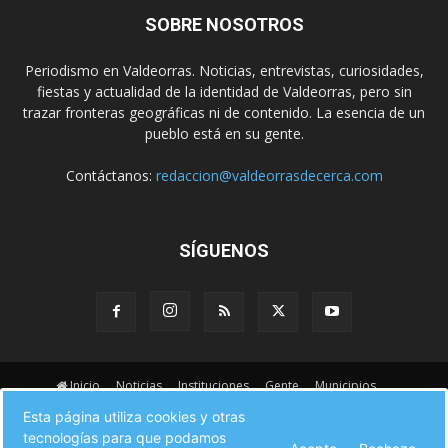
SOBRE NOSOTROS
Periodismo en Valdeorras. Noticias, entrevistas, curiosidades,
fiestas y actualidad de la identidad de Valdeorras, pero sin
trazar fronteras geográficas ni de contenido. La esencia de un
pueblo está en su gente.
Contáctanos:
redaccion@valdeorrasdecerca.com
SÍGUENOS
Inicio
Noticias
Instituciones
Gente
Municipios
A pie de calle
Fiestas
Eventos
Cultura
Esta página utiliza cookies y otras
Turismo en Valdeorras
CAMINO DE INVIERNO
Agenda Comercial
tecnologías para que podamos