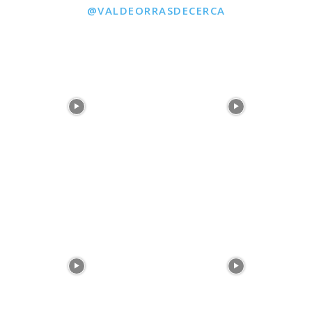
@VALDEORRASDECERCA