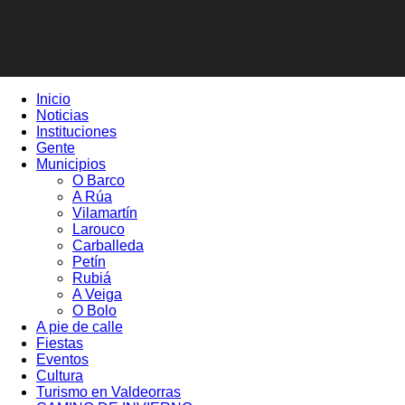
Inicio
Noticias
Instituciones
Gente
Municipios
O Barco
A Rúa
Vilamartín
Larouco
Carballeda
Petín
Rubiá
A Veiga
O Bolo
A pie de calle
Fiestas
Eventos
Cultura
Turismo en Valdeorras