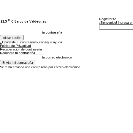
Registrarse
C
21.3
O Barco de Valdeorras
¡Bienvenido! Ingresa en
tu contraseña
¿Olvidaste tu contraseña? consigue ayuda
Política de Privacidad
Recuperación de contraseña
Recupera tu contraseña
tu correo electrónico
Se te ha enviado una contraseña por correo electrónico.