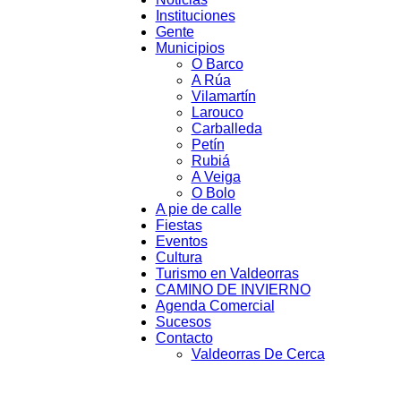
Instituciones
Valdeorrasdecerca
Gente
Municipios
O Barco
A Rúa
Vilamartín
Larouco
Carballeda
Petín
Rubiá
A Veiga
O Bolo
A pie de calle
Fiestas
Eventos
Cultura
Turismo en Valdeorras
CAMINO DE INVIERNO
Agenda Comercial
Sucesos
Contacto
Valdeorras De Cerca