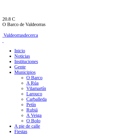
20.8
C
O Barco de Valdeorras
Valdeorrasdecerca
Inicio
Noticias
Instituciones
Gente
Municipios
O Barco
A Rúa
Vilamartín
Larouco
Carballeda
Petín
Rubiá
A Veiga
O Bolo
A pie de calle
Fiestas