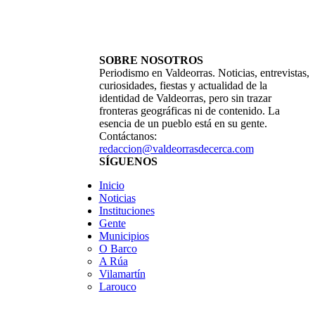
SOBRE NOSOTROS
Periodismo en Valdeorras. Noticias, entrevistas,
curiosidades, fiestas y actualidad de la
identidad de Valdeorras, pero sin trazar
fronteras geográficas ni de contenido. La
esencia de un pueblo está en su gente.
Contáctanos:
redaccion@valdeorrasdecerca.com
SÍGUENOS
Inicio
Noticias
Instituciones
Gente
Municipios
O Barco
A Rúa
Vilamartín
Larouco