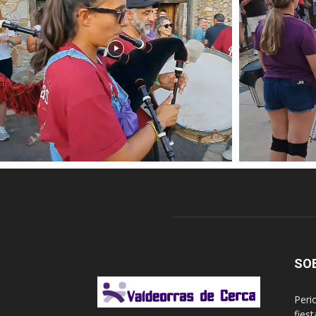
SO
Peri
fies