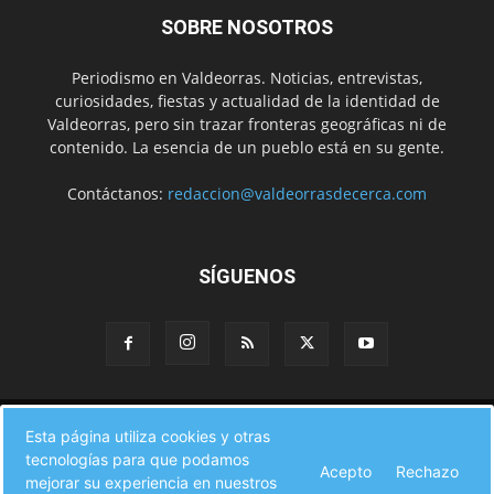
SOBRE NOSOTROS
Periodismo en Valdeorras. Noticias, entrevistas,
curiosidades, fiestas y actualidad de la identidad de
Valdeorras, pero sin trazar fronteras geográficas ni de
contenido. La esencia de un pueblo está en su gente.
Contáctanos:
redaccion@valdeorrasdecerca.com
SÍGUENOS
Inicio
Noticias
Instituciones
Gente
Municipios
Esta página utiliza cookies y otras
A pie de calle
Fiestas
Eventos
Cultura
Turismo en Valdeorras
tecnologías para que podamos
CAMINO DE INVIERNO
Agenda Comercial
Sucesos
Acepto
Rechazo
Contacto
mejorar su experiencia en nuestros