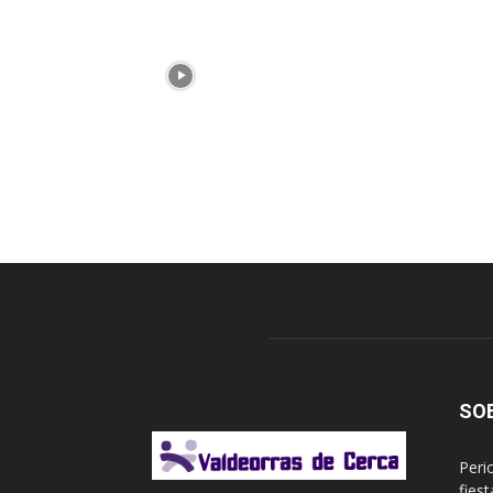
SO
Peri
fies