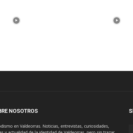
BRE NOSOTROS
S
odismo en Valdeorras. Noticias, entrevistas, curiosidades,
tas y actualidad de la identidad de Valdeorras, pero sin trazar