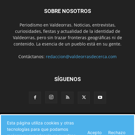
SOBRE NOSOTROS
Periodismo en Valdeorras. Noticias, entrevistas,
curiosidades, fiestas y actualidad de la identidad de
Valdeorras, pero sin trazar fronteras geográficas ni de
contenido. La esencia de un pueblo está en su gente.
Contáctanos:
redaccion@valdeorrasdecerca.com
SÍGUENOS
Inicio
Noticias
Instituciones
Gente
Municipios
Esta página utiliza cookies y otras
A pie de calle
Fiestas
Eventos
Cultura
Turismo en Valdeorras
tecnologías para que podamos
CAMINO DE INVIERNO
Agenda Comercial
Sucesos
Acepto
Rechazo
Contacto