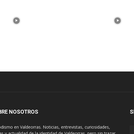
BRE NOSOTROS
S
odismo en Valdeorras. Noticias, entrevistas, curiosidades,
tas y actualidad de la identidad de Valdeorras, pero sin trazar