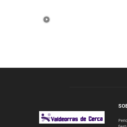
SO
Peri
fies