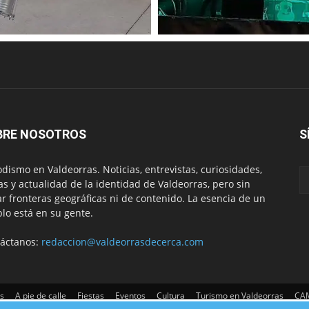
BRE NOSOTROS
S
odismo en Valdeorras. Noticias, entrevistas, curiosidades,
tas y actualidad de la identidad de Valdeorras, pero sin
ar fronteras geográficas ni de contenido. La esencia de un
lo está en su gente.
áctanos:
redaccion@valdeorrasdecerca.com
s
A pie de calle
Fiestas
Eventos
Cultura
Turismo en Valdeorras
CAM