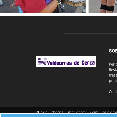
SO
Peri
fies
traz
pueb
Cont
Inicio
Noticias
Instituciones
Gente
Municipio