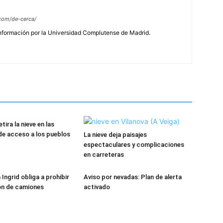
com/de-cerca/
Información por la Universidad Complutense de Madrid.
tira la nieve en las
de acceso a los pueblos
La nieve deja paisajes
espectaculares y complicaciones
en carreteras
Ingrid obliga a prohibir
Aviso por nevadas: Plan de alerta
ión de camiones
activado