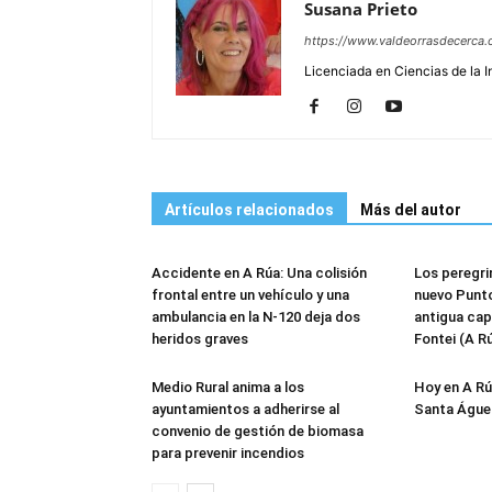
Susana Prieto
https://www.valdeorrasdecerca.
Licenciada en Ciencias de la 
Artículos relacionados
Más del autor
Accidente en A Rúa: Una colisión
Los peregri
frontal entre un vehículo y una
nuevo Punto
ambulancia en la N-120 deja dos
antigua cap
heridos graves
Fontei (A R
Medio Rural anima a los
Hoy en A Rú
ayuntamientos a adherirse al
Santa Águed
convenio de gestión de biomasa
para prevenir incendios