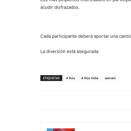
acudir disfrazados.
Cada participante deberá aportar una cantid
La diversión está asegurada.
ETIQUETAS
A Rúa
A Rúa Vella
samaín