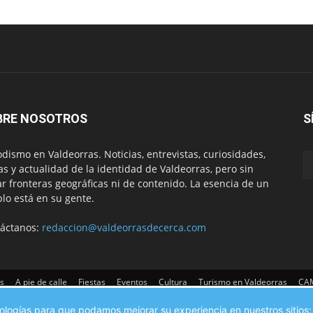
BRE NOSOTROS
S
odismo en Valdeorras. Noticias, entrevistas, curiosidades,
tas y actualidad de la identidad de Valdeorras, pero sin
ar fronteras geográficas ni de contenido. La esencia de un
lo está en su gente.
áctanos:
redaccion@valdeorrasdecerca.com
s
A pie de calle
Fiestas
Eventos
Cultura
Turismo en Valdeorras
CAM
cnologías para que podamos mejorar su experiencia en nuestros sitios