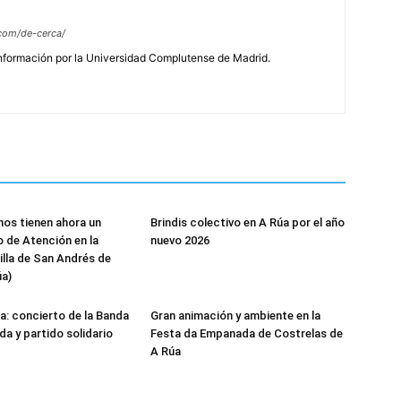
com/de-cerca/
Información por la Universidad Complutense de Madrid.
nos tienen ahora un
Brindis colectivo en A Rúa por el año
 de Atención en la
nuevo 2026
illa de San Andrés de
úa)
a: concierto de la Banda
Gran animación y ambiente en la
a y partido solidario
Festa da Empanada de Costrelas de
A Rúa