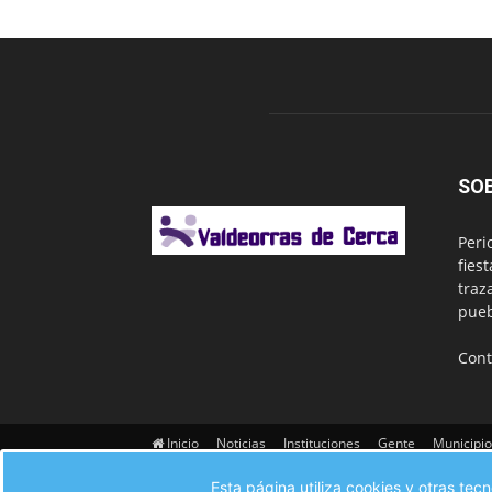
SO
Peri
fies
traz
pueb
Cont
Inicio
Noticias
Instituciones
Gente
Municipio
Contacto
Esta página utiliza cookies y otras te