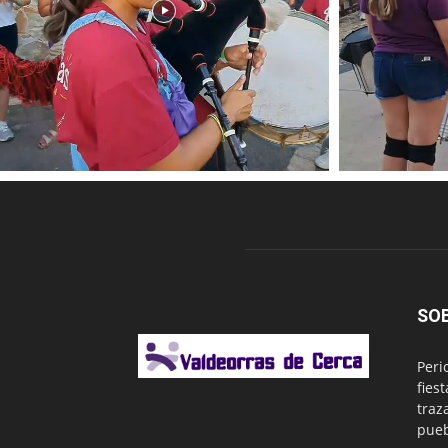
SO
Peri
fies
traz
pueb