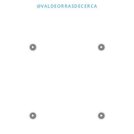
@VALDEORRASDECERCA