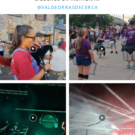
@VALDEORRASDECERCA