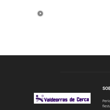
SO
Peri
fies