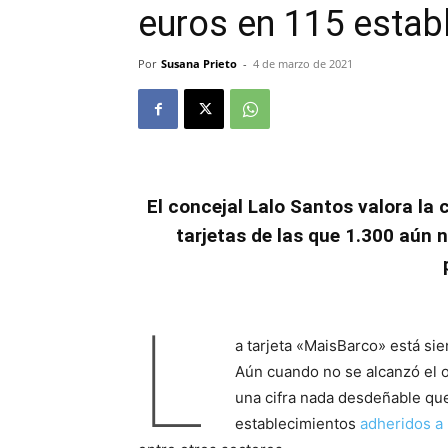
euros en 115 estab
Por
Susana Prieto
-
4 de marzo de 2021
El concejal Lalo Santos valora la
tarjetas
de las que 1.300 aún n
L
a tarjeta «MaisBarco» está si
Aún cuando no se alcanzó el obj
una cifra nada desdeñable qu
establecimientos
adheridos a