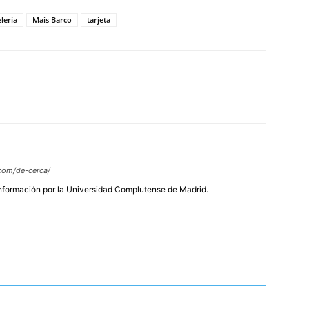
lería
Mais Barco
tarjeta
com/de-cerca/
Información por la Universidad Complutense de Madrid.