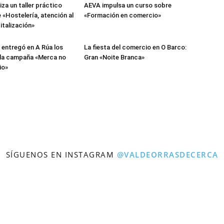
za un taller práctico
AEVA impulsa un curso sobre
 «Hostelería, atención al
«Formación en comercio»
gitalización»
n entregó en A Rúa los
La fiesta del comercio en O Barco:
 la campaña «Merca no
Gran «Noite Branca»
io»
SÍGUENOS EN INSTAGRAM
@VALDEORRASDECERCA