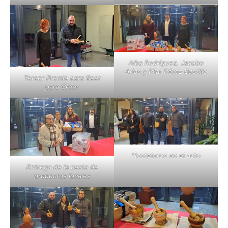
Alba Rodríguez, Jacobo
Arias y Pilar Pérez Bustillo
Tercer Premio para Beer
para Creer
Hosteleros en el acto
Entrega de la cesta de
productos locales