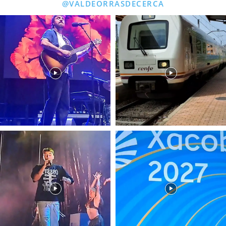
@VALDEORRASDECERCA