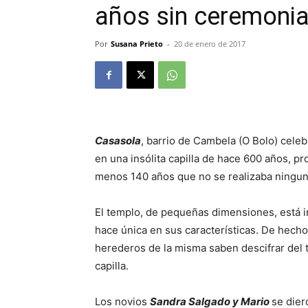
años sin ceremoni
Por
Susana Prieto
-
20 de enero de 2017
Casasola
, barrio de Cambela (O Bolo) cele
en una insólita capilla de hace 600 años, pro
menos 140 años que no se realizaba ningun
El templo, de pequeñas dimensiones, está in
hace única en sus características. De hecho,
herederos de la misma saben descifrar del t
capilla.
Los novios
Sandra Salgado y Mario
se dier