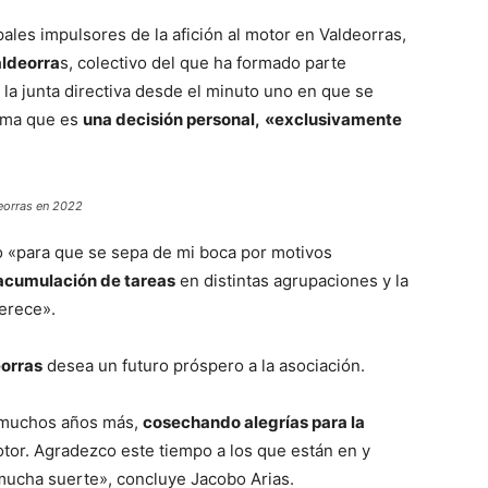
pales impulsores de la afición al motor en Valdeorras,
aldeorra
s, colectivo del que ha formado parte
a junta directiva desde el minuto uno en que se
irma que es
una decisión personal,
«exclusivamente
deorras en 2022
o «para que se sepa de mi boca por motivos
acumulación de tareas
en distintas agrupaciones y la
erece».
eorras
desea un futuro próspero a la asociación.
 muchos años más,
cosechando alegrías para la
tor. Agradezco este tiempo a los que están en y
mucha suerte», concluye Jacobo Arias.