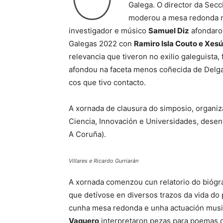
Galega. O director da Secci
moderou a mesa redonda na
investigador e músico
Samuel Diz
afondaron
Galegas 2022 con
Ramiro Isla Couto e Xesú
relevancia que tiveron no exilio galeguista
afondou na faceta menos coñecida de Delga
cos que tivo contacto.
A xornada de clausura do simposio, organiza
Ciencia, Innovación e Universidades, desen
A Coruña).
Villares e Ricardo Gurriarán
A xornada comenzou cun relatorio do bióg
que detívose en diversos trazos da vida do p
cunha mesa redonda e unha actuación musi
Vaquero
interpretaron pezas para poemas 