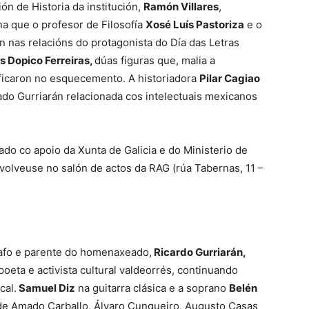
ón de Historia da institución,
Ramón Villares
,
 que o profesor de Filosofía
Xosé Luís Pastoriza
e o
 nas relacións do protagonista do Día das Letras
s Dopico Ferreiras,
dúas figuras que, malia a
, ficaron no esquecemento. A historiadora
Pilar Cagiao
do Gurriarán relacionada cos intelectuais mexicanos
do co apoio da Xunta de Galicia e do Ministerio de
volveuse no salón de actos da RAG (rúa Tabernas, 11 –
rafo e parente do homenaxeado,
Ricardo Gurriarán,
oeta e activista cultural valdeorrés, continuando
cal.
Samuel Diz
na guitarra clásica e a soprano
Belén
de Amado Carballo, Álvaro Cunqueiro, Augusto Casas