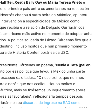
alffter, Xesús Bal y Gay ou María Teresa Prieto
e
co, o primeiro país entre os americanos na recepción
deorrés chegou á outra beira do Atlántico, apuntou
a intervención a especificidade de México como
que recibiu e a relación de Delgado Gurriarán coa
aís americano máis activo no momento de adoptar unha
ados. A política solidaria de Lázaro Cárdenas fixo que a
 destino, incluso moitos que nun primeiro momento
fesora de Historia Contemporánea da USC.
o presidente Cárdenas un poema,
“Nenia a Tata [pai en
o por esa política que levou a México unha parte
 escapou da ditadura. “O noso exilio, que non nos
para a nazón que nos acolleu. Houbo moitas e
nfritrioa, mais se fixésemos un inquerimento sobre
res as favorábeis”, reflexionaría tempos despois
riarán no seu
discurso de ingreso na RAG como