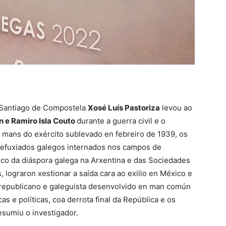
e Santiago de Compostela
Xosé Luís Pastoriza
levou ao
n e Ramiro Isla Couto
durante a guerra civil e o
en mans do exército sublevado en febreiro de 1939, os
refuxiados galegos internados nos campos de
co da diáspora galega na Arxentina e das Sociedades
lograron xestionar a saída cara ao exilio en México e
zo republicano e galeguista desenvolvido en man común
 e políticas, coa derrota final da República e os
esumiu o investigador.