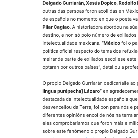
Delgado Gurriarán, Xesús Dopico, Rodolfo H
outras das persoas foron acollidas en Méxi
de españois no momento en que o poeta val
Pilar Cagiao
. A historiadora abordou na sú
destino, e non só polo número de exiliados 
intelectualidade mexicana.
“México
foi o p
política oficial respecto do tema dos refuxi
meirande parte de exiliados escollese este
optaran por outros países”, detallou a pro
O propio Delgado Gurriarán dedicaríalle a
lingua purépecha] Lázaro”
en agradecement
destacada da intelectualidade española que
desvencellou da Terra, foi bon para nós e 
diferentes opinións encol de nós na terra a
eles comprobariamos que foron máis e millo
sobre este fenómeno o propio Delgado Gur