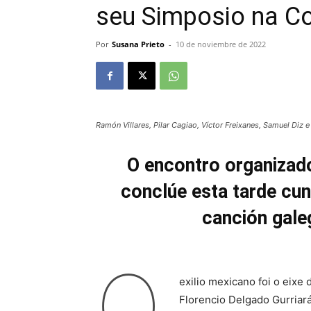
seu Simposio na C
Por
Susana Prieto
-
10 de noviembre de 2022
Ramón Villares, Pilar Cagiao, Víctor Freixanes, Samuel Diz e
O encontro organizad
conclúe esta tarde cu
canción gale
O
exilio mexicano foi o eix
Florencio Delgado Gurriar