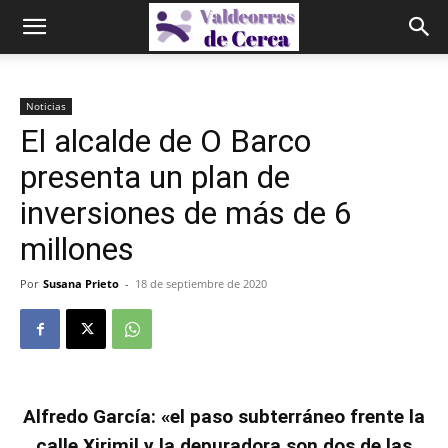
Noticias
El alcalde de O Barco
presenta un plan de
inversiones de más de 6
millones
Por
Susana Prieto
-
18 de septiembre de 2020
Alfredo García: «el paso subterráneo frente la
calle Xirimil y la depuradora son dos de las