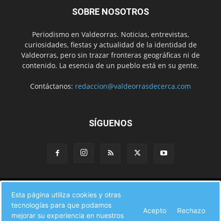
SOBRE NOSOTROS
Periodismo en Valdeorras. Noticias, entrevistas,
curiosidades, fiestas y actualidad de la identidad de
Valdeorras, pero sin trazar fronteras geográficas ni de
contenido. La esencia de un pueblo está en su gente.
Contáctanos:
redaccion@valdeorrasdecerca.com
SÍGUENOS
Inicio
Noticias
Instituciones
Gente
Municipios
Esta página utiliza cookies y otras
A pie de calle
Fiestas
Eventos
Cultura
Turismo en Valdeorras
tecnologías para que podamos
CAMINO DE INVIERNO
Agenda Comercial
Sucesos
Acepto
Rechazo
Contacto
mejorar su experiencia en nuestros