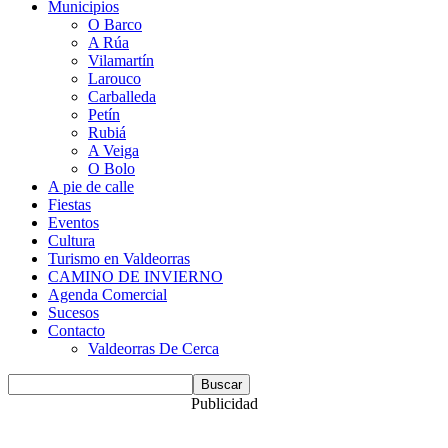
Municipios
O Barco
A Rúa
Vilamartín
Larouco
Carballeda
Petín
Rubiá
A Veiga
O Bolo
A pie de calle
Fiestas
Eventos
Cultura
Turismo en Valdeorras
CAMINO DE INVIERNO
Agenda Comercial
Sucesos
Contacto
Valdeorras De Cerca
Publicidad