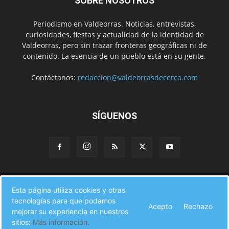
SOBRE NOSOTROS
Periodismo en Valdeorras. Noticias, entrevistas,
curiosidades, fiestas y actualidad de la identidad de
Valdeorras, pero sin trazar fronteras geográficas ni de
contenido. La esencia de un pueblo está en su gente.
Contáctanos:
redaccion@valdeorrasdecerca.com
SÍGUENOS
Inicio
Noticias
Instituciones
Gente
Municipios
Esta página utiliza cookies y otras
A pie de calle
Fiestas
Eventos
Cultura
Turismo en Valdeorras
tecnologías para que podamos
CAMINO DE INVIERNO
Agenda Comercial
Sucesos
Acepto
Rechazo
Contacto
mejorar su experiencia en nuestros
sitios:
Más información.
© Valdeorras de Cerca 2017