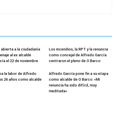
abierta a la ciudadanía
Los incendios, la RPT y la renuncia
enaje al ex alcalde
como concejal de Alfredo García
cía el 22 de noviembre
centraron el pleno de O Barco
ba la labor de Alfredo
Alfredo García pone fin a su etapa
us 26 años como alcalde
como alcalde de O Barco: «Mi
renuncia ha sido difícil, muy
meditada»