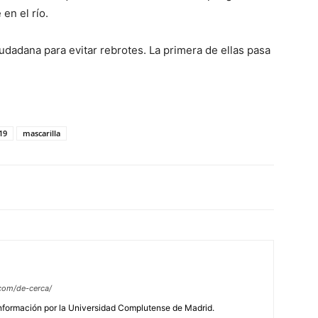
en el río.
iudadana para evitar rebrotes. La primera de ellas pasa
19
mascarilla
com/de-cerca/
Información por la Universidad Complutense de Madrid.