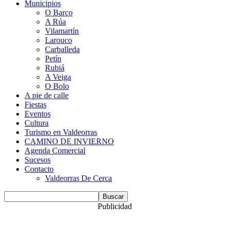
Municipios
O Barco
A Rúa
Vilamartín
Larouco
Carballeda
Petín
Rubiá
A Veiga
O Bolo
A pie de calle
Fiestas
Eventos
Cultura
Turismo en Valdeorras
CAMINO DE INVIERNO
Agenda Comercial
Sucesos
Contacto
Valdeorras De Cerca
Publicidad