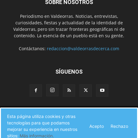
SOBRE NOSOTROS
Periodismo en Valdeorras. Noticias, entrevistas,
curiosidades, fiestas y actualidad de la identidad de
Valdeorras, pero sin trazar fronteras geográficas ni de
contenido. La esencia de un pueblo está en su gente.
Contáctanos:
redaccion@valdeorrasdecerca.com
SÍGUENOS
Inicio
Noticias
Instituciones
Gente
Municipios
Esta página utiliza cookies y otras
A pie de calle
Fiestas
Eventos
Cultura
Turismo en Valdeorras
tecnologías para que podamos
Acepto
Rechazo
CAMINO DE INVIERNO
Agenda Comercial
Sucesos
Contacto
mejorar su experiencia en nuestros
sitios:
Más información.
© Valdeorras de Cerca 2017