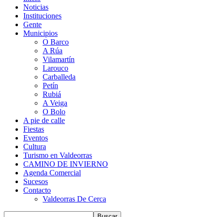
Noticias
Instituciones
Gente
Municipios
O Barco
A Rúa
Vilamartín
Larouco
Carballeda
Petín
Rubiá
A Veiga
O Bolo
A pie de calle
Fiestas
Eventos
Cultura
Turismo en Valdeorras
CAMINO DE INVIERNO
Agenda Comercial
Sucesos
Contacto
Valdeorras De Cerca