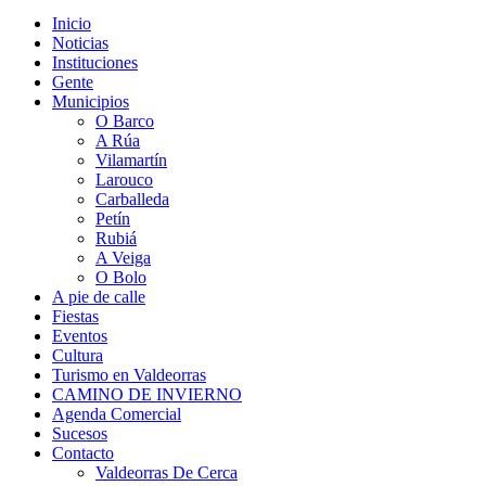
Inicio
Noticias
Instituciones
Gente
Municipios
O Barco
A Rúa
Vilamartín
Larouco
Carballeda
Petín
Rubiá
A Veiga
O Bolo
A pie de calle
Fiestas
Eventos
Cultura
Turismo en Valdeorras
CAMINO DE INVIERNO
Agenda Comercial
Sucesos
Contacto
Valdeorras De Cerca