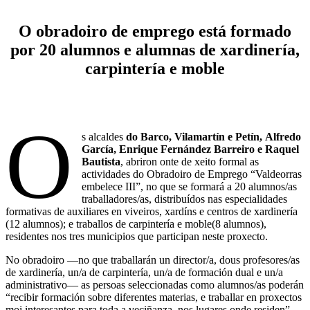
O obradoiro de emprego está formado
por 20 alumnos e alumnas de xardinería,
carpintería e moble
O
s alcaldes
do Barco, Vilamartín e Petín,
Alfredo
García, Enrique Fernández Barreiro e Raquel
Bautista
, abriron onte de xeito formal as
actividades do Obradoiro de Emprego “Valdeorras
embelece III”, no que se formará a 20 alumnos/as
traballadores/as, distribuídos nas especialidades
formativas de auxiliares en viveiros, xardíns e centros de xardinería
(12 alumnos); e traballos de carpintería e moble(8 alumnos),
residentes nos tres municipios que participan neste proxecto.
No obradoiro —no que traballarán un director/a, dous profesores/as
de xardinería, un/a de carpintería, un/a de formación dual e un/a
administrativo— as persoas seleccionadas como alumnos/as poderán
“recibir formación sobre diferentes materias, e traballar en proxectos
moi interesantes para toda a veciñanza, nos lugares onde residen”,