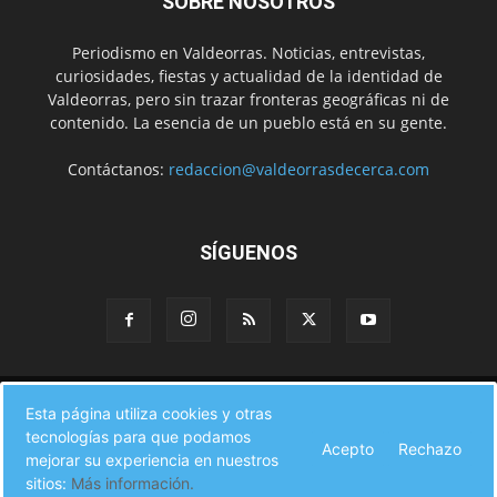
SOBRE NOSOTROS
Periodismo en Valdeorras. Noticias, entrevistas,
curiosidades, fiestas y actualidad de la identidad de
Valdeorras, pero sin trazar fronteras geográficas ni de
contenido. La esencia de un pueblo está en su gente.
Contáctanos:
redaccion@valdeorrasdecerca.com
SÍGUENOS
Inicio
Noticias
Instituciones
Gente
Municipios
Esta página utiliza cookies y otras
A pie de calle
Fiestas
Eventos
Cultura
Turismo en Valdeorras
tecnologías para que podamos
CAMINO DE INVIERNO
Agenda Comercial
Sucesos
Acepto
Rechazo
Contacto
mejorar su experiencia en nuestros
sitios:
Más información.
© Valdeorras de Cerca 2017