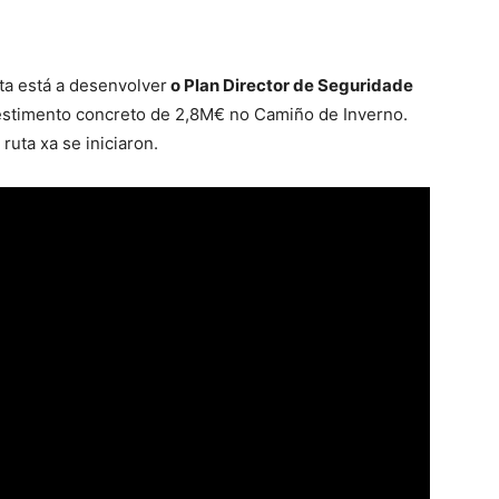
a está a desenvolver
o Plan Director de Seguridade
estimento concreto de 2,8M€ no Camiño de Inverno.
ruta xa se iniciaron.