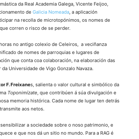
mástica da Real Academia Galega, Vicente Feijoo,
uncionamento de
Galicia Nomeada
, a aplicación
rticipar na recolla de microtopónimos, os nomes de
que corren o risco de se perder.
 horas no antigo colexio de Celeiros, a veciñanza
gnificado de nomes de parroquias e lugares de
ación que conta coa colaboración, na elaboración das
r da Universidade de Vigo Gonzalo Navaza.
or F. Freixane
s, salienta o valor cultural e simbólico da
coma
Toponimízate
, que contribúen á súa divulgación e
nosa memoria histórica. Cada nome de lugar ten detrás
 transmite aos netos.
sensibilizar a sociedade sobre o noso patrimonio, e
iquece e que nos dá un sitio no mundo. Para a RAG é