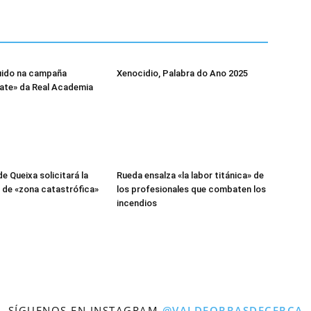
luido na campaña
Xenocidio, Palabra do Ano 2025
ate» da Real Academia
e Queixa solicitará la
Rueda ensalza «la labor titánica» de
 de «zona catastrófica»
los profesionales que combaten los
incendios
SÍGUENOS EN INSTAGRAM
@VALDEORRASDECERCA