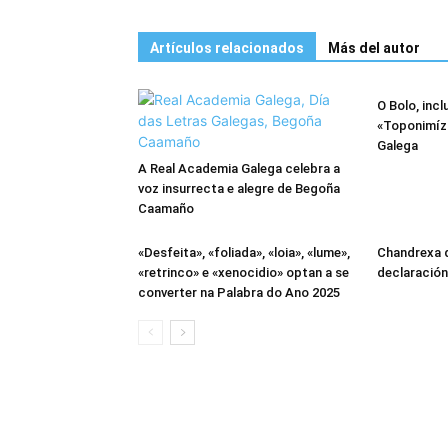
Artículos relacionados
Más del autor
O Bolo, inc
«Toponimíz
Galega
A Real Academia Galega celebra a
voz insurrecta e alegre de Begoña
Caamaño
«Desfeita», «foliada», «loia», «lume»,
Chandrexa d
«retrinco» e «xenocidio» optan a se
declaración
converter na Palabra do Ano 2025