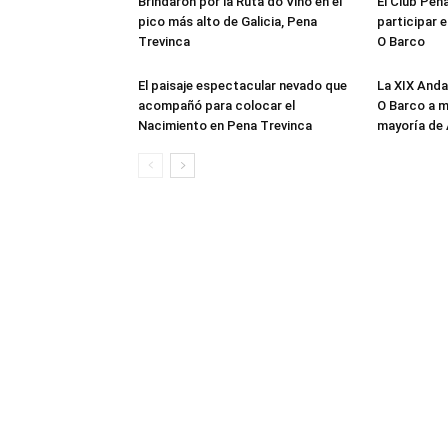
Brindaron por la Ruta do Viño en el
El Club Peñ
pico más alto de Galicia, Pena
participar e
Trevinca
O Barco
El paisaje espectacular nevado que
La XIX Anda
acompañó para colocar el
O Barco a m
Nacimiento en Pena Trevinca
mayoría de