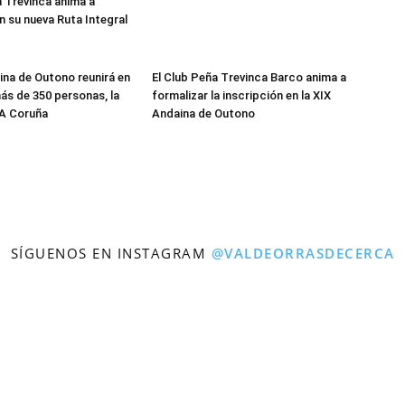
a Trevinca anima a
n su nueva Ruta Integral
ina de Outono reunirá en
El Club Peña Trevinca Barco anima a
ás de 350 personas, la
formalizar la inscripción en la XIX
 A Coruña
Andaina de Outono
SÍGUENOS EN INSTAGRAM
@VALDEORRASDECERCA