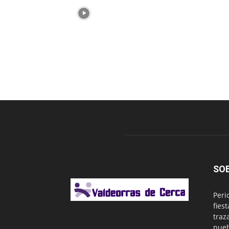
SO
Peri
fies
traz
pueb