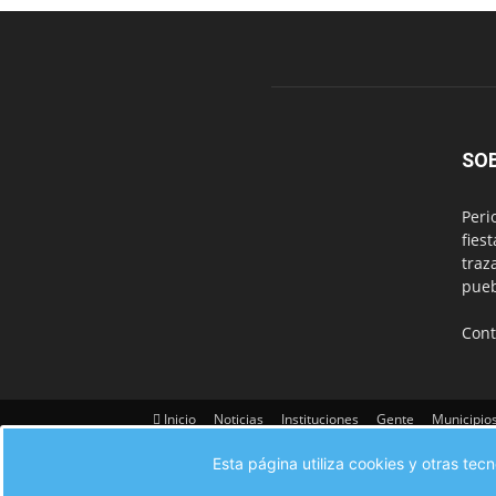
SO
Peri
fies
traz
pueb
Cont
Inicio
Noticias
Instituciones
Gente
Municipio
Contacto
Esta página utiliza cookies y otras te
© Valdeorras de Cerca 2017