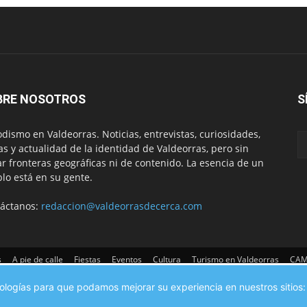
BRE NOSOTROS
S
odismo en Valdeorras. Noticias, entrevistas, curiosidades,
tas y actualidad de la identidad de Valdeorras, pero sin
ar fronteras geográficas ni de contenido. La esencia de un
lo está en su gente.
áctanos:
redaccion@valdeorrasdecerca.com
s
A pie de calle
Fiestas
Eventos
Cultura
Turismo en Valdeorras
CAM
cnologías para que podamos mejorar su experiencia en nuestros sitios