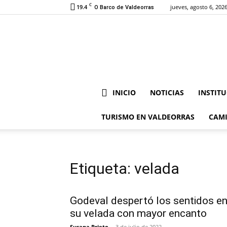
C
19.4
jueves, agosto 6, 202
O Barco de Valdeorras
INICIO
NOTICIAS
INSTIT
TURISMO EN VALDEORRAS
CAMI
Etiqueta: velada
Godeval despertó los sentidos e
su velada con mayor encanto
Susana Prieto
-
3 de julio de 2022