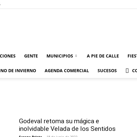
6
Valdeorrasdecerca
UCIONES
GENTE
MUNICIPIOS
A PIE DE CALLE
FIE
NO DE INVIERNO
AGENDA COMERCIAL
SUCESOS
C
n
Godeval retoma su mágica e
inolvidable Velada de los Sentidos
Susana Prieto
-
18 de junio de 2022