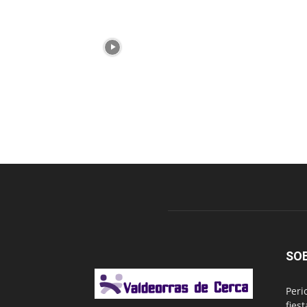
SO
Peri
fies