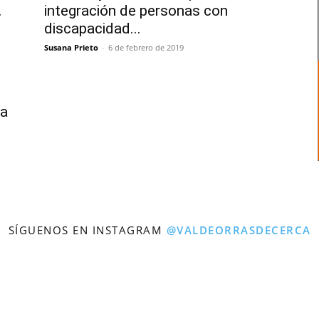
.
integración de personas con
discapacidad...
Susana Prieto
-
6 de febrero de 2019
da
SÍGUENOS EN INSTAGRAM
@VALDEORRASDECERCA