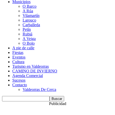
Municipios
O Barco
A Rúa
Vilamartín
Larouco
Carballeda
Petín
Rubiá
A Veiga
O Bolo
A pie de calle
Fiestas
Eventos
Cultura
Turismo en Valdeorras
CAMINO DE INVIERNO
Agenda Comercial
Sucesos
Contacto
Valdeorras De Cerca
Publicidad