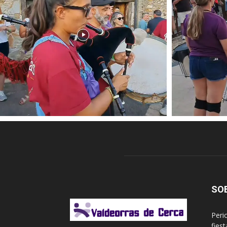
SO
Peri
fies