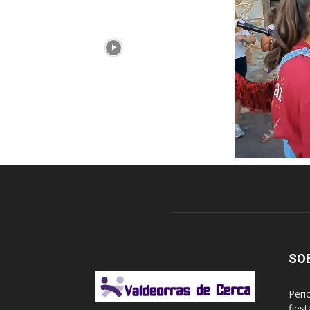
SO
Peri
fies