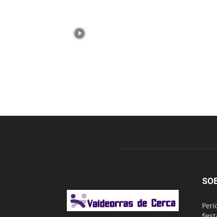
SO
Peri
fies