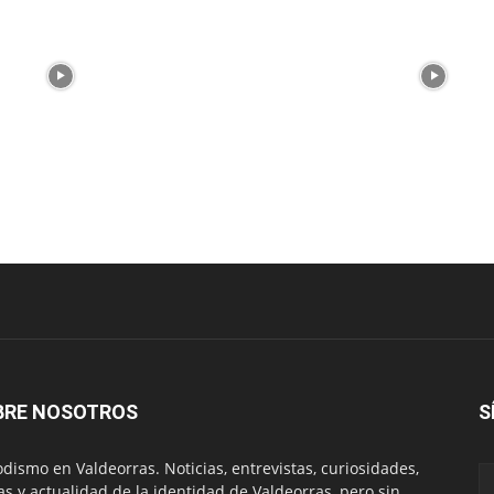
BRE NOSOTROS
S
odismo en Valdeorras. Noticias, entrevistas, curiosidades,
tas y actualidad de la identidad de Valdeorras, pero sin