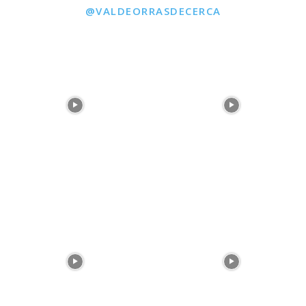
@VALDEORRASDECERCA